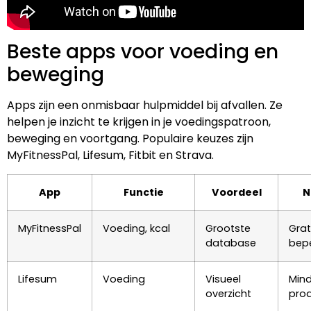
Beste apps voor voeding en
beweging
Apps zijn een onmisbaar hulpmiddel bij afvallen. Ze
helpen je inzicht te krijgen in je voedingspatroon,
beweging en voortgang. Populaire keuzes zijn
MyFitnessPal, Lifesum, Fitbit en Strava.
App
Functie
Voordeel
N
MyFitnessPal
Voeding, kcal
Grootste
Grat
database
bepe
Lifesum
Voeding
Visueel
Mind
overzicht
pro