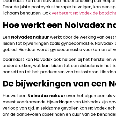
Daarnaast kan een Nolvadex nabehandeling ook helpen 
Door de juiste postcyclustherapie te volgen, kan een
lichaam behouden. Ook
verbetert Nolvadex de botdicht
Hoe werkt een Nolvadex n
Een
Nolvadex nakuur
werkt door de werking van oestr
leiden tot bijwerkingen zoals gynaecomastie. Nolvadex
gebied. Hierdoor wordt gynaecomastie voorkomen of v
Daarnaast kan Nolvadex ook helpen bij het herstellen v
onderdrukken, wat kan leiden tot een disbalans in het l
aanzetten tot het produceren van testosteron. Hierdoo
De bijwerkingen van een 
Hoewel een
Nolvadex nakuur
over het algemeen als ve
meest voorkomende bijwerkingen van Nolvadex zijn opvl
verloop van tijd. In zeldzame gevallen kan Nolvadex ech
om de aanbevolen doseringen en duur van de behandelin