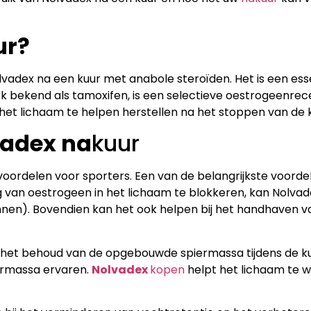
ur?
lvadex na een kuur met anabole steroïden. Het is een es
ook bekend als tamoxifen, is een selectieve oestrogeenr
het lichaam te helpen herstellen na het stoppen van de k
vadex na
kuur
voordelen voor sporters. Een van de belangrijkste voord
 van oestrogeen in het lichaam te blokkeren, kan Nolva
en). Bovendien kan het ook helpen bij het handhaven v
 het behoud van de opgebouwde spiermassa tijdens de ku
iermassa ervaren.
Nolvadex
kopen
helpt het lichaam te 