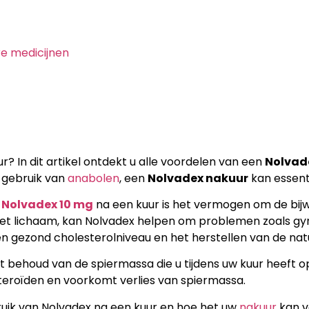
re medicijnen
? In dit artikel ontdekt u alle voordelen van een
Nolvad
t gebruik van
anabolen
, een
Nolvadex nakuur
kan essenti
n
Nolvadex 10 mg
na een kuur is het vermogen om de bij
het lichaam, kan Nolvadex helpen om problemen zoals g
 gezond cholesterolniveau en het herstellen van de natu
et behoud van de spiermassa die u tijdens uw kuur heeft 
teroïden en voorkomt verlies van spiermassa.
uik van Nolvadex na een kuur en hoe het uw
nakuur
kan v