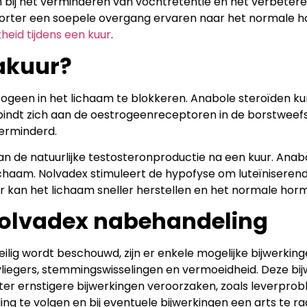
bij het verminderen van vochtretentie en het verbetere
 sporter een soepele overgang ervaren naar het normale
heid tijdens een kuur
.
akuur?
ogeen in het lichaam te blokkeren. Anabole steroïden 
 bindt zich aan de oestrogeenreceptoren in de borstweef
erminderd.
an de natuurlijke testosteronproductie na een kuur. Ana
ichaam. Nolvadex stimuleert de hypofyse om luteïniserende
r kan het lichaam sneller herstellen en het normale hor
Nolvadex nabehandeling
ilig wordt beschouwd, zijn er enkele mogelijke bijwerkin
iegers, stemmingswisselingen en vermoeidheid. Deze bijw
ter ernstigere bijwerkingen veroorzaken, zoals leverprobl
g te volgen en bij eventuele bijwerkingen een arts te r