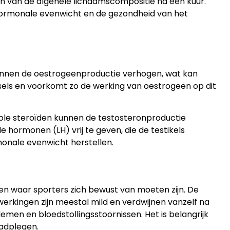
n van de algehele lichaamscompositie na een kuur.
 hormonale evenwicht en de gezondheid van het
kunnen de oestrogeenproductie verhogen, wat kan
sels en voorkomt zo de werking van oestrogeen op dit
bole steroïden kunnen de testosteronproductie
 hormonen (LH) vrij te geven, die de testikels
monale evenwicht herstellen.
gen waar sporters zich bewust van moeten zijn. De
erkingen zijn meestal mild en verdwijnen vanzelf na
emen en bloedstollingsstoornissen. Het is belangrijk
aadplegen.