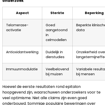
onderzoek
Aspect
Sterkte
Beperking
Telomerase-
Goed
Beperkte klinisch
activatie
aangetoond
data
in
celmodellen
Antioxidantwerking
Duidelijk in
Onzekerheid ove
dierstudies
langetermijneff
Immuunmodulatie
Veelbelovend
Variabele result
bij muizen
bij mensen
Hoewel de eerste resultaten rond epitalon
hoopgevend zijn, waarschuwen onderzoekers voor te
veel optimisme. Niet alle claims zijn even goed
onderbouwd. Sommige populaire beweringen over